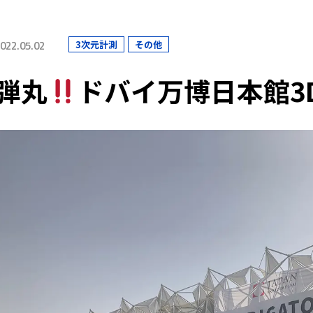
022.05.02
3次元計測
その他
弾丸
ドバイ万博日本館3