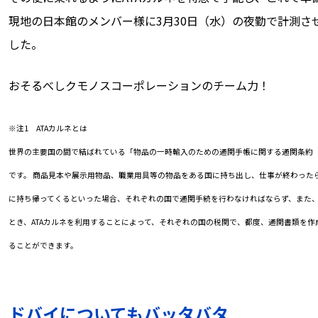
現地の日本館のメンバー様に3月30日（水）の夜勤で計測さ
した。
おそるべしクモノスコーポレーションのチーム力！
※注1 ATAカルネとは
世界の主要国の間で結ばれている「物品の一時輸入のための通関手帳に関する通関条約（
です。 商品見本や展示用物品、職業用具等の物品をある国に持ち出し、仕事が終わった
に持ち帰ってくるといった場合、それぞれの国で通関手続を行わなければならず、また
とき、ATAカルネを利用することによって、それぞれの国の税関で、都度、通関書類を
ることができます。
ドバイについてもバッタバタ