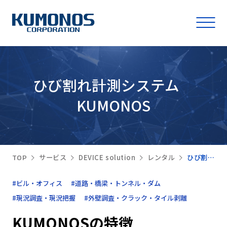
ひび割れ計測システム
KUMONOS
TOP
サービス
DEVICE solution
レンタル
ひび割れ計測システム KUMONOS
#ビル・オフィス
#道路・橋梁・トンネル・ダム
#現況調査・現況把握
#外壁調査・クラック・タイル剥離
KUMONOSの特徴